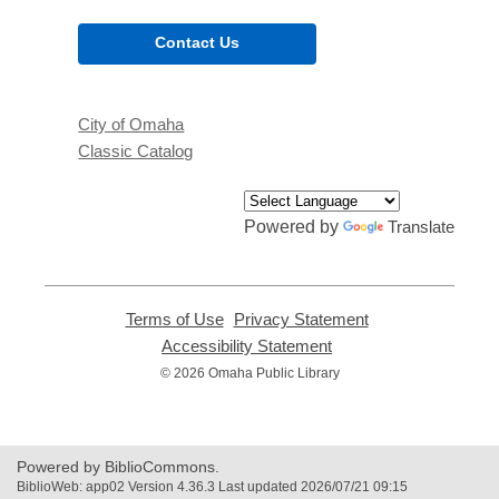
Contact Us
City of Omaha
Classic Catalog
Powered by
Translate
Terms of Use
,
Privacy Statement
,
opens
opens
Accessibility Statement
,
a
a
opens
© 2026 Omaha Public Library
new
new
a
window
window
new
window
Powered by BiblioCommons.
BiblioWeb: app02 Version 4.36.3 Last updated 2026/07/21 09:15