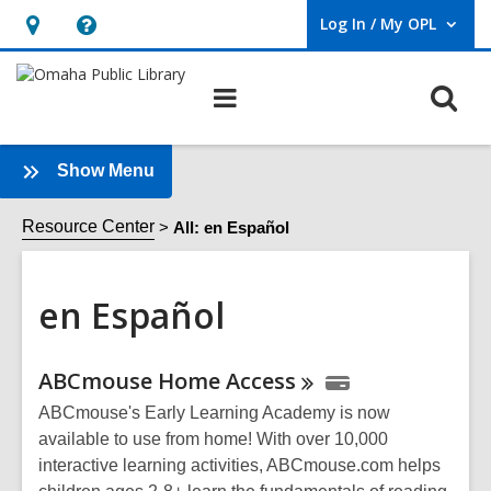
Log In / My OPL
User Log In / My OPL.
Hours
Help,
&
opens
O
Main
Location,
an
navigation
s
opens
overlay
f
an
:
Show Menu
en
overlay
Español
Resource Center
All: en Español
Sidebar
en Español
Online
ABCmouse Home
Access
Resources
ABCmouse's Early Learning Academy is now
available to use from home! With over 10,000
interactive learning activities, ABCmouse.com helps