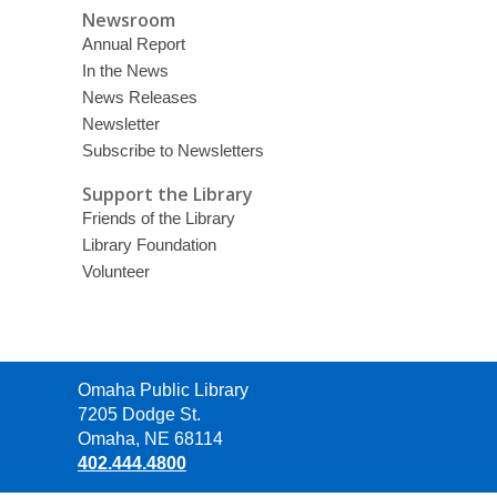
Newsroom
Annual Report
In the News
News Releases
Newsletter
Subscribe to Newsletters
Support the Library
Friends of the Library
Library Foundation
Volunteer
Contact
Omaha Public Library
the
7205 Dodge St.
Library
Omaha, NE 68114
402.444.4800