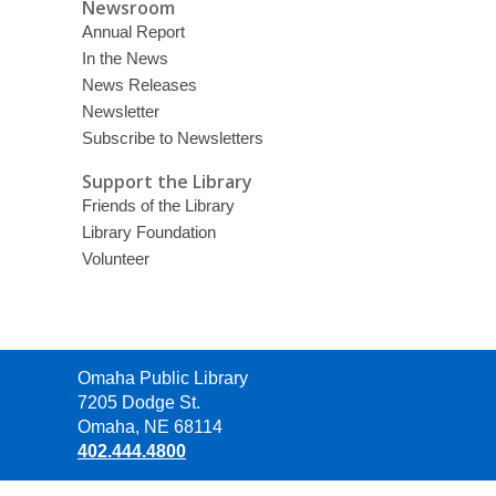
Newsroom
Annual Report
In the News
News Releases
Newsletter
Subscribe to Newsletters
Support the Library
Friends of the Library
Library Foundation
Volunteer
Contact
Omaha Public Library
the
7205 Dodge St.
Library
Omaha, NE 68114
402.444.4800