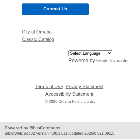
Contact Us
City of Omaha
Classic Catalog
Powered by
Translate
Terms of Use
,
Privacy Statement
,
opens
opens
Accessibility Statement
,
a
a
opens
© 2026 Omaha Public Library
new
new
a
window
window
new
window
Powered by BiblioCommons.
BiblioWeb: app02 Version 4.36.3 Last updated 2026/07/21 09:15