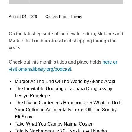
w
w
August 04, 2026
Omaha Public Library
i
n
d
On the latest episode of the new title drop, Melanie and
o
Mark reflect on back-to-school shopping through the
w
years.
Check out this month's titles and place holds
here or
visit omahalibrary.org/podcast
.
Murder At The End Of The World by Akane Araki
The Inevitable Undoing of Zahara Douglass by
Leslye Penelope
The Divine Gardener's Handbook: Or What To Do If
Your Girlfriend Accidentally Turns Off The Sun by
Eli Snow
Take What You Can by Naima Coster
Totally Nachrageous: 70+ Next-Level Nacho