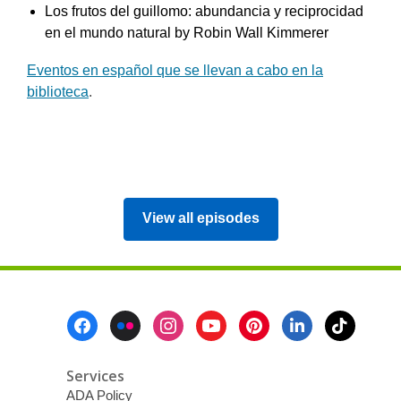
Los frutos del guillomo: abundancia y reciprocidad
en el mundo natural by Robin Wall Kimmerer
Eventos en español que se llevan a cabo en la
biblioteca
.
,
View all episodes
opens
a
new
window
Footer
Menu
Services
ADA Policy