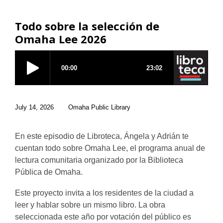
p
i
n
d
a
w
e
n
s
o
n
Todo sobre la selección de
n
d
a
w
e
Omaha Lee 2026
s
o
n
w
a
w
e
w
n
w
i
e
w
n
w
i
d
w
n
o
July 14, 2026
Omaha Public Library
i
d
w
n
o
d
w
En este episodio de Libroteca, Ángela y Adrián te
o
cuentan todo sobre Omaha Lee, el programa anual de
w
lectura comunitaria organizado por la Biblioteca
Pública de Omaha.
Este proyecto invita a los residentes de la ciudad a
leer y hablar sobre un mismo libro. La obra
seleccionada este año por votación del público es